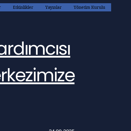
r
Etkinlikler
Yayınlar
Yönetim Kurulu
ardımcısı
rkezimize