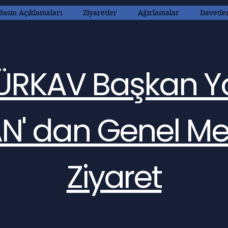
Basın Açıklamaları
Ziyaretler
Ağırlamalar
Davetle
ÜRKAV Başkan Y
AN' dan Genel Me
Ziyaret