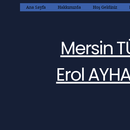
Ana Sayfa
Hakkımızda
Hoş Geldiniz
Mersin T
Erol AYH