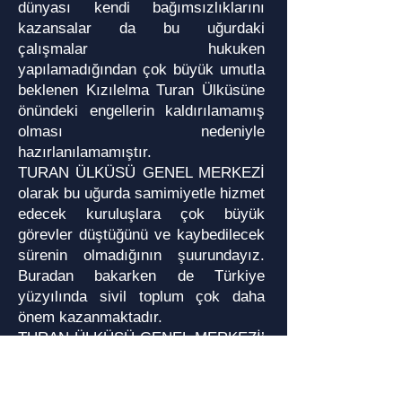
dünyası kendi bağımsızlıklarını
kazansalar da bu uğurdaki
çalışmalar hukuken
yapılamadığından çok büyük umutla
beklenen Kızılelma Turan Ülküsüne
önündeki engellerin kaldırılamamış
olması nedeniyle
hazırlanılamamıştır.
TURAN ÜLKÜSÜ GENEL MERKEZİ
olarak bu uğurda samimiyetle hizmet
edecek kuruluşlara çok büyük
görevler düştüğünü ve kaybedilecek
sürenin olmadığının şuurundayız.
Buradan bakarken de Türkiye
yüzyılında sivil toplum çok daha
önem kazanmaktadır.
TURAN ÜLKÜSÜ GENEL MERKEZİ’
nin açılımında kalkınma ve
dayanışma olması ayrı bir değere
sahiptir. Çünkü Avrupa’ dan, ABD’ye