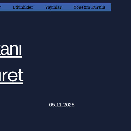
r
Etkinlikler
Yayınlar
Yönetim Kurulu
anı
ret
05.11.2025