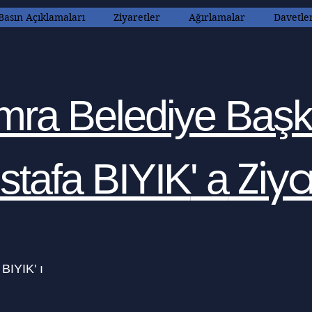
Basın Açıklamaları
Ziyaretler
Ağırlamalar
Davetle
mra Belediye Başk
Ziya
stafa BIYIK
' a
BIYIK' ı